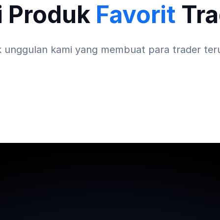
i Produk
Favorit
Tra
k unggulan kami yang membuat para trader ter