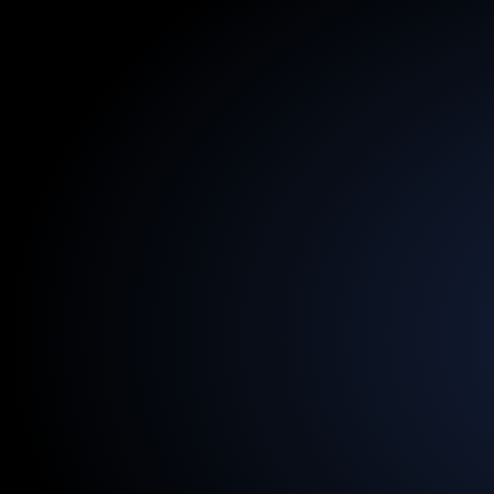
13,5
M