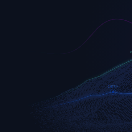
EURUSD
Euro vs U.S. Dollar
S&P 