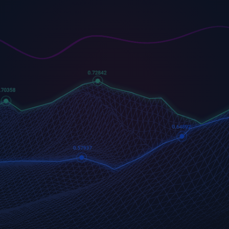
US500
GOLD
COFFEE
500 (US500)
Gold
US Coffee