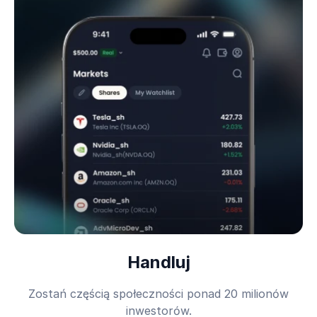
Handluj
Zostań częścią społeczności ponad 20 milionów
inwestorów.