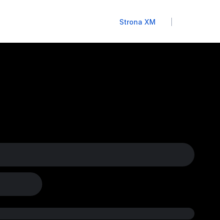
Strona XM