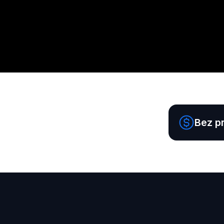
Bez pr