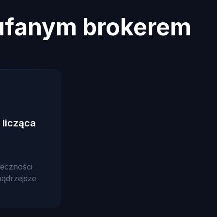
ufanym brokerem
 licząca
łeczności
mądrzejsze