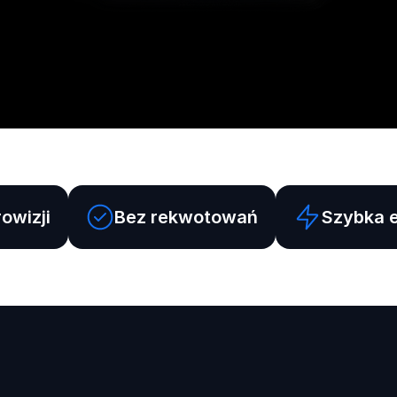
owizji
Bez rekwotowań
Szybka 