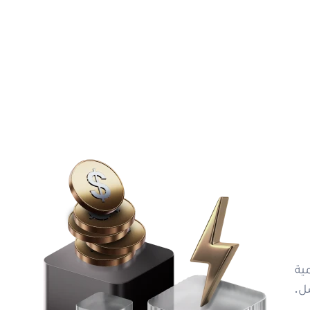
نمية
ل.