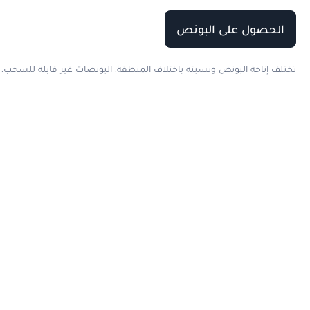
الحصول على البونص
تختلف إتاحة البونص ونسبته باختلاف المنطقة. البونصات غير قابلة للسحب. تُ