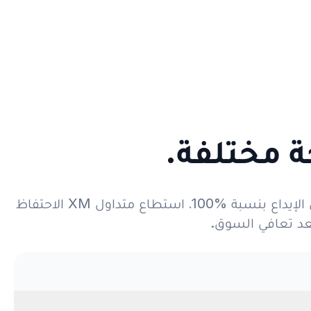
 مختلفة.
أودع متداولان 100$ لكل منهما وافتتحا الصفقة نفسها على الذهب. ومع الهامش الإضافي الناتج عن بونص الإيداع بنسبة %100، استطاع متداول XM الاحتفاظ
د تعافي السوق.