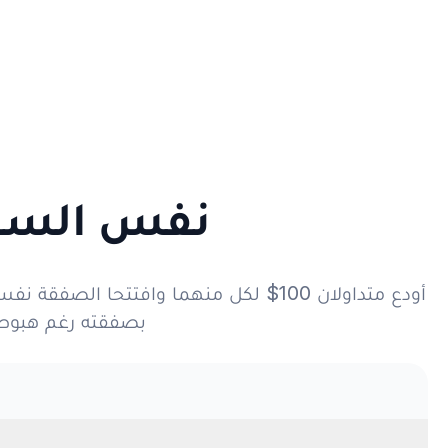
نفس السوق
بصفقته رغم هبوط 