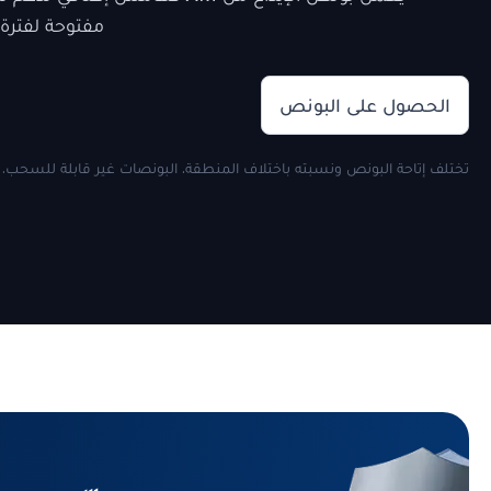
مفتوحة لفترة 
الحصول على البونص
تختلف إتاحة البونص ونسبته باختلاف المنطقة. البونصات غير قابلة للسحب. تُ