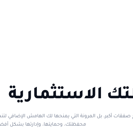
تك الاستثمارية
إيداع من XM ليست مجرد فتح صفقات أكبر، بل المرونة التي يمنحها لك الهامش الإضافي لت
محفظتك، وحمايتها، وإدارتها بشكل أفض