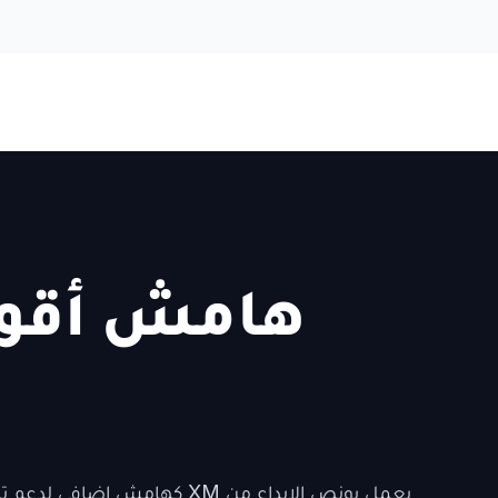
التداول
اكتشف
نبذة عن الشركة
هامش أقوى
يعمل بونص الإيداع من XM كهام