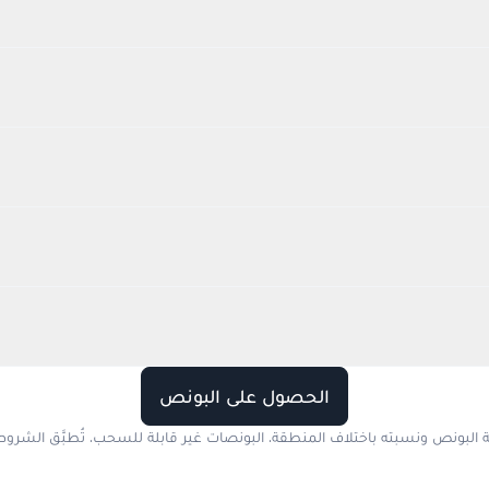
الحصول على البونص
ة البونص ونسبته باختلاف المنطقة. البونصات غير قابلة للسحب. تُطبَّق الشروط 