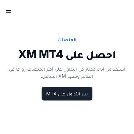
المنصات
احصل على XM MT4
استفد من أداء ممتاز في التداول على أكثر المنصات رواجاً في
العالم وتنفيذ XM المذهل.
بدء التداول على MT4