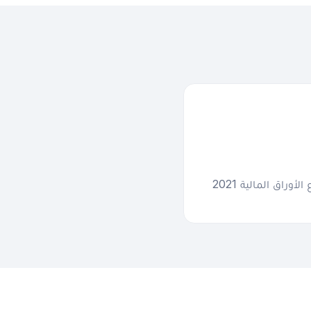
إن XM Global Limited مسجَّلة لدى هيئة الخدمات المالية (FSC) في بليز بموجب قانون قطاع الأوراق المالية 2021