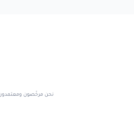
التداول
اكتشف
نبذة عن الشركة
نحن مرخّصون ومعتمدون من