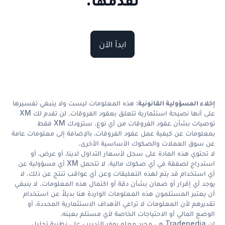
نقدّمها.
ابدأ الآن
إخلاء المسؤولية القانونية:
هذه المعلومات ليست ولا ينبغي تفسيرها
على أنها نصيحة استثمارية تتعلق بعقود الفروقات. لن تقدم لك XM
توصيات بشأن عقود الفروقات من أي نوع. ستزودك XM فقط
بمعلومات عن كيفية عمل عقود الفروقات، بالإضافة إلى معلومات عامة
عن سوق العملات والصكوك الأساسية الأخرى.
لا تحتوي هذه المادة على سجل لأسعار التداول لدينا، أو عرض، أو
استدراج لصفقة في أي صكوك مالية. لا تتحمل XM أي مسؤولية عن
أي استخدام قد يتم لهذه التعليقات وعن أي عواقب تنتج عن ذلك. لا
يوجد أي إقرار أو ضمان بشأن دقة أو اكتمال هذه المعلومات. لا ينبغي
أن يعتبر المستلمون هذه المعلومات الواردة هنا بديلاً عن استخدام
تقديرهم لأن المعلومات لا تراعي الأهداف الاستثمارية المحددة، أو
الوضع المالي أو الاحتياجات الخاصة لأي مستلم بعينه.
إن Tradepedia هي مجرد معلم يوفر التدريب على نظرية تحليل