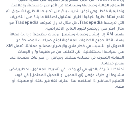
الأسواق المالية وخدماتها ومنتجاتها هي لأغراض توضيحية، وإعلامية،
وتعليمية فقط. وهي توفر التدريب بناءً على تحليلها النظري للأسواق، ثم
تقدم أمثلة نظرية لكيفية اختيار المتداول لصفقة ما بناءً على النظريات
التي تدرسها Tradepedia. كل مثال تداول تعرضه Tradepedia هو
مثال افتراضي ويخضع لقيود النتائج الافتراضية.
تهدف XM إلى إنشاء وصيانة وتشغيل ترتيبات تنظيمية وإدارية فعالة
بهدف اتخاذ جميع الخطوات المعقولة لمنع صراعات المصلحة من
الحدوثل أو التسبب في خطر مادي والإضرار بمصالح عملائنا. تعمل XM
على سياسة الاستقلالية، التي تتطلب من موظفيها و/أو الجهات
المقابلة التصرف في مصلحة عملائنا وتجاهل أي صراعات مصلحة عند
تقديم خدماتنا.
تحتفظ الشركة بالحق، في أي وقت، في تقديرها المعقول، لحظر/رفض
مشاركة أي طرف مؤهل (أي العميل أو العميل المحتمل) في غرف
التعليم المباشر إذا استخدم هذا الطرف لغة غير لائقة، أو مسيئة، أو
فظة.